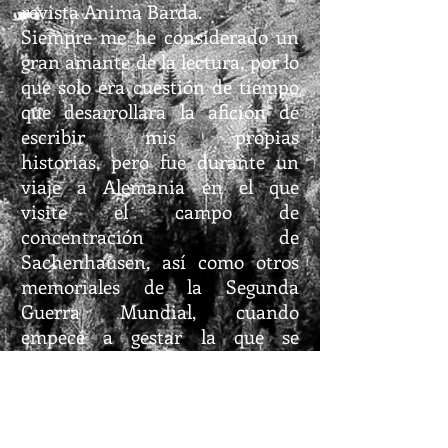
revista Anima Barda.
Siempre me he considerado un
gran amante de la lectura, por lo
que solo era cuestión de tiempo
que desarrollara la afición de
escribir mis propias
historias, pero fue durante un
viaje a Alemania en el que
visite el campo de
concentración de
Sachenhausen, así como otros
memoriales de la Segunda
Guerra Mundial, cuando
empecé a gestar la que se
terminaría convirtiendo en
mi primera novela
publicada; Operación Hades
(Goodbooks, 2015) un relato de