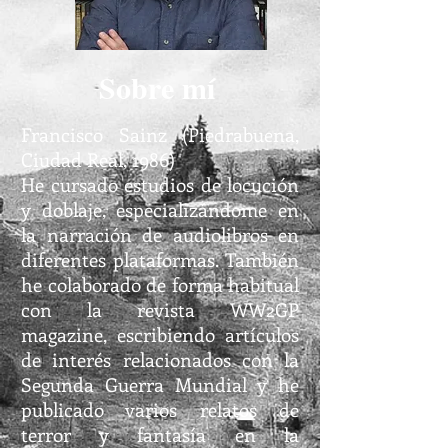
Sobre mí
Francisco Sainz (Piedrabuena,
Ciudad Real, 1986)
He cursado estudios de locución
y doblaje, especializándome en
la narración de audiolibros en
diferentes plataformas. También
he colaborado de forma habitual
con la revista WW2GP
magazine, escribiendo artículos
de interés relacionados con la
Segunda Guerra Mundial y he
publicado varios relatos de
terror y fantasía en la